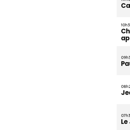
Ca
10h3
Ch
ap
09h3
Pa
08h2
Je
07h3
Le