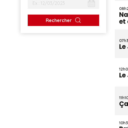
08h2
Na
et
Rechercher
07h3
Le
12h0
Le
11h1
Ça
10h3