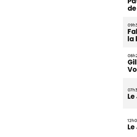
Pa
de
09h3
Fa
la
08h2
Gi
Vo
07h3
Le
12h0
Le