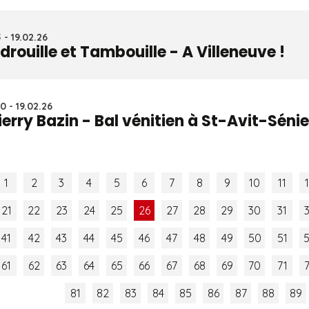
5 - 19.02.26
drouille et Tambouille - A Villeneuve !
0 - 19.02.26
ierry Bazin - Bal vénitien à St-Avit-Sénie
1
2
3
4
5
6
7
8
9
10
11
21
22
23
24
25
26
27
28
29
30
31
41
42
43
44
45
46
47
48
49
50
51
61
62
63
64
65
66
67
68
69
70
71
81
82
83
84
85
86
87
88
89