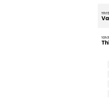
11h1
Va
10h3
Th