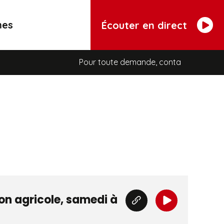
mes
Écouter en direct
Pour toute demande, contactez Véro au stan
son agricole, samedi à