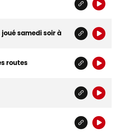
, joué samedi soir à
es routes