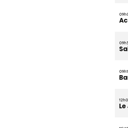
09h0
Ac
09h3
Sa
09h1
Ba
12h0
Le