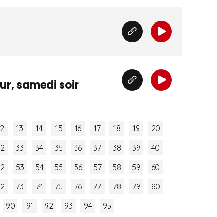
ur, samedi soir
12
13
14
15
16
17
18
19
20
32
33
34
35
36
37
38
39
40
52
53
54
55
56
57
58
59
60
72
73
74
75
76
77
78
79
80
90
91
92
93
94
95