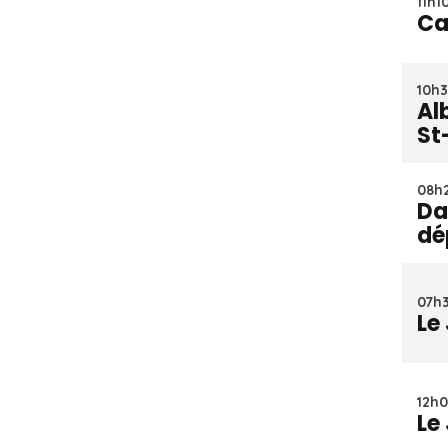
11h1
Ca
10h3
Al
St
08h2
Da
dé
07h3
Le
12h0
Le