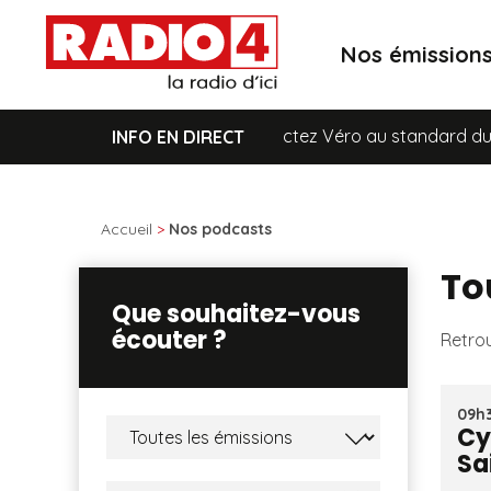
Nos émission
Pour toute demande, contactez Véro au standard du lundi 
INFO EN DIRECT
Accueil
>
Nos podcasts
To
Que souhaitez-vous
écouter ?
Retrou
09h3
Cy
Sa