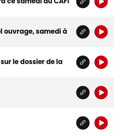
era ce samedi au CAFI
l ouvrage, samedi à
ur le dossier de la