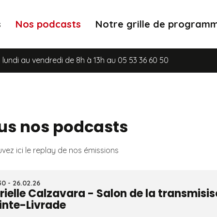
s
Nos podcasts
Notre grille de program
au vendredi de 8h à 13h au 05 53 36 60 50
us nos podcasts
vez ici le replay de nos émissions
0 - 26.02.26
rielle Calzavara - Salon de la transmisi
inte-Livrade