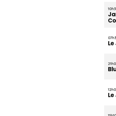
10h3
Ja
Co
07h3
Le
21h0
Bl
12h0
Le
11h1