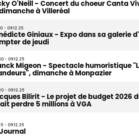
cky O'Neill - Concert du choeur Canta Vi
 dimanche à Villeréal
0 - 09.12.25
nédicte Giniaux - Expo dans sa galerie d'
mpter de jeudi
0 - 09.12.25
anck Migeon - Spectacle humoristique "L
andeurs", dimanche à Monpazier
0 - 09.12.25
cques Bilirit - Le projet de budget 202
rait perdre 5 millions à VGA
5 - 09.12.25
 Journal