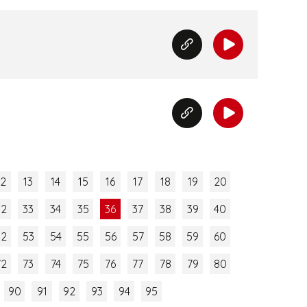
12
13
14
15
16
17
18
19
20
32
33
34
35
36
37
38
39
40
52
53
54
55
56
57
58
59
60
72
73
74
75
76
77
78
79
80
90
91
92
93
94
95