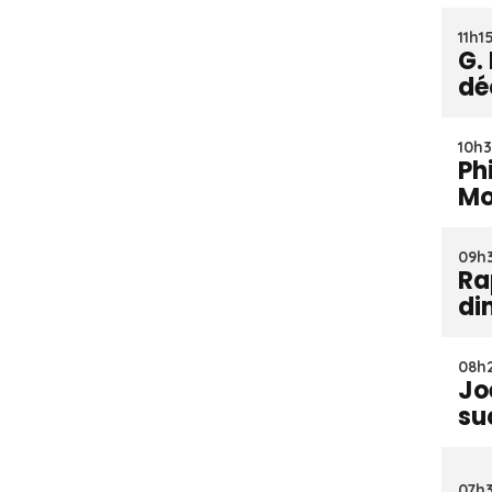
11h15
G.
dé
10h3
Ph
Mo
09h3
Ra
di
08h2
Jo
su
07h3