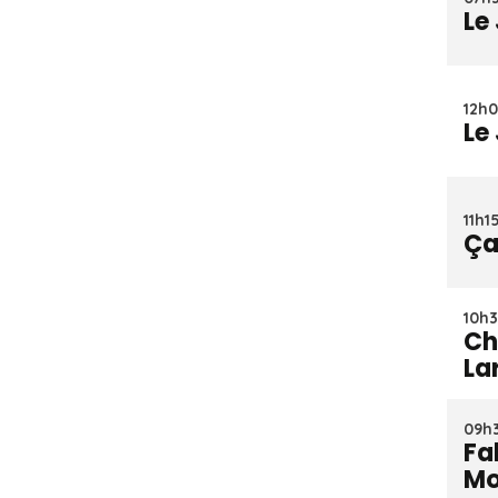
Le
12h0
Le
11h15
Ça
10h3
Ch
La
09h3
Fa
Mo