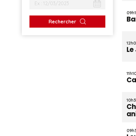
09h1
Ba
Rechercher
12h0
Le
11h10
Ca
10h3
Ch
an
09h3