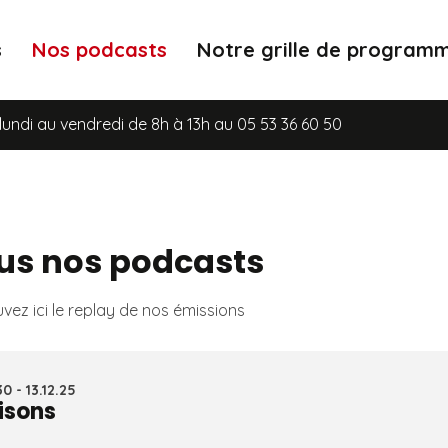
s
Nos podcasts
Notre grille de program
u vendredi de 8h à 13h au 05 53 36 60 50
us nos podcasts
vez ici le replay de nos émissions
0 - 13.12.25
isons