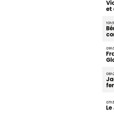
Vi
et
10h3
Bé
co
09h3
Fr
Gl
08h2
Ja
fe
07h3
Le