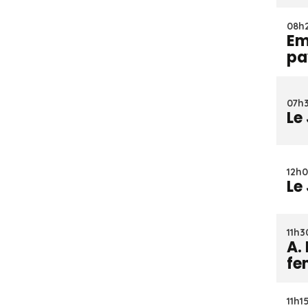
08h2
Em
pa
07h3
Le
12h0
Le
11h3
A.
fe
11h1