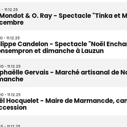
 - 11.12.25
 Mondot & O. Ray - Spectacle "Tinka et M
cembre
0 - 11.12.25
ilippe Candelon - Spectacle "Noël Encha
nsempron et dimanche à Lauzun
0 - 11.12.25
phaëlle Gervais - Marché artisanal de No
manche
0 - 11.12.25
ël Hocquelet - Maire de Marmancde, can
ccession
5 - 11.12.25