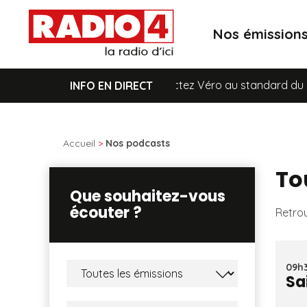
Nos émission
Pour toute demande, contactez Véro au standard du lundi a
INFO EN DIRECT
Accueil
>
Nos podcasts
To
Que souhaitez-vous
écouter ?
Retrou
09h3
Sa