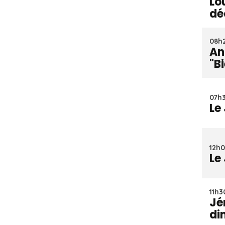
Lo
dé
08h2
An
"B
07h3
Le
12h0
Le
11h30
Jé
di