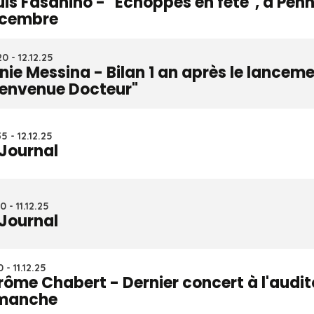
uis Fasanino - "Echoppes en fête", à Penn
cembre
0 - 12.12.25
nie Messina - Bilan 1 an après le lancem
ienvenue Docteur"
5 - 12.12.25
 Journal
0 - 11.12.25
 Journal
 - 11.12.25
rôme Chabert - Dernier concert à l'audi
manche