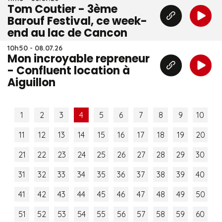
Tom Coutier - 3ème
Barouf Festival, ce week-
end au lac de Cancon
10h50 - 08.07.26
Mon incroyable repreneur
- Confluent location à
Aiguillon
1
2
3
4
5
6
7
8
9
10
11
12
13
14
15
16
17
18
19
20
21
22
23
24
25
26
27
28
29
30
31
32
33
34
35
36
37
38
39
40
41
42
43
44
45
46
47
48
49
50
51
52
53
54
55
56
57
58
59
60