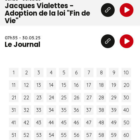
Jacques Vialettes -
Adoption de la loi "Fin de
Vie"
07h35 - 30.05.25
Le Journal
1
2
3
4
5
6
7
8
9
10
11
12
13
14
15
16
17
18
19
20
21
22
23
24
25
26
27
28
29
30
31
32
33
34
35
36
37
38
39
40
41
42
43
44
45
46
47
48
49
50
51
52
53
54
55
56
57
58
59
60